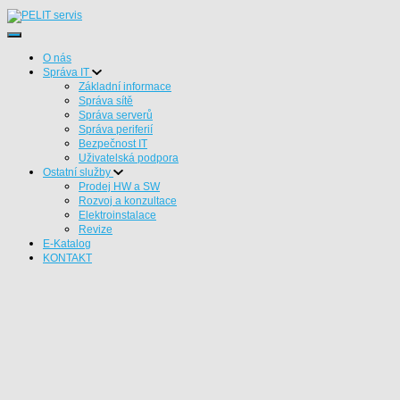
Přepnout navigaci
O nás
Správa IT
Základní informace
Správa sítě
Správa serverů
Správa periferií
Bezpečnost IT
Uživatelská podpora
Ostatní služby
Prodej HW a SW
Rozvoj a konzultace
Elektroinstalace
Revize
E-Katalog
KONTAKT