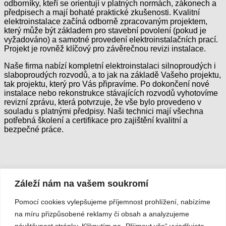
odborníky, kteří se orientují v platných normách, zákonech a
předpisech a mají bohaté praktické zkušenosti. Kvalitní
elektroinstalace začíná odborně zpracovaným projektem,
který může být základem pro stavební povolení (pokud je
vyžadováno) a samotné provedení elektroinstalačních prací.
Projekt je rovněž klíčový pro závěrečnou revizi instalace.
Naše firma nabízí kompletní elektroinstalaci silnoproudých i
slaboproudých rozvodů, a to jak na základě Vašeho projektu,
tak projektu, který pro Vás připravíme. Po dokončení nové
instalace nebo rekonstrukce stávajících rozvodů vyhotovíme
revizní zprávu, která potvrzuje, že vše bylo provedeno v
souladu s platnými předpisy. Naši technici mají všechna
potřebná školení a certifikace pro zajištění kvalitní a
bezpečné práce.
Záleží nám na vašem soukromí
Pomocí cookies vylepšujeme příjemnost prohlížení, nabízíme
<- Rozvoj a konzultace
Revize ->
na míru přizpůsobené reklamy či obsah a analyzujeme
návštěvnost stránky. Kliknutím na „Přijmout vše“ vyjadřujete