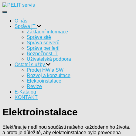
Přepnout navigaci
O nás
Správa IT
Základní informace
Správa sítě
Správa serverů
Správa periferií
Bezpečnost IT
Uživatelská podpora
Ostatní služby
Prodej HW a SW
Rozvoj a konzultace
Elektroinstalace
Revize
E-Katalog
KONTAKT
Elektroinstalace
Elektřina je nedílnou součástí našeho každodenního života,
a proto je důležité, aby elektroinstalace byla provedena